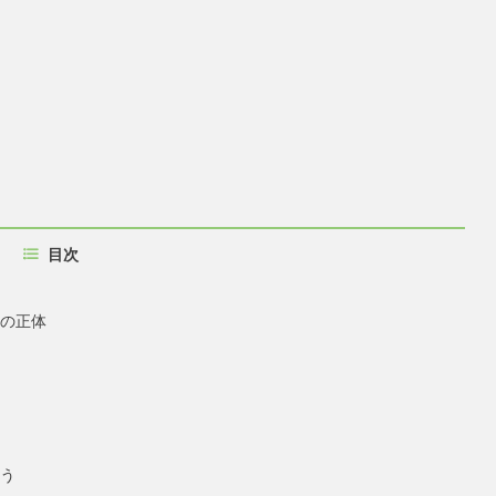
目次
労の正体
整う