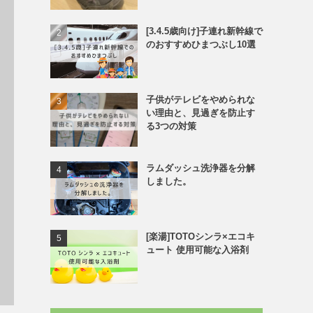
[3.4.5歳向け]子連れ新幹線で
のおすすめひまつぶし10選
子供がテレビをやめられな
い理由と、見過ぎを防止す
る3つの対策
ラムダッシュ洗浄器を分解
しました。
[楽湯]TOTOシンラ×エコキ
ュート 使用可能な入浴剤