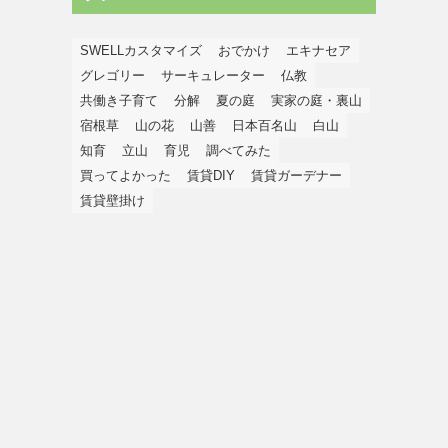
SWELLカスタマイズ
おでかけ
エキナセア
グレゴリー
サーキュレーター
仏教
共働き子育て
分解
夏の庭
実家の庭・裏山
宿根草
山の花
山善
日本百名山
白山
知育
立山
育児
調べてみた
買ってよかった
賃貸DIY
賃貸ガーデナー
賃貸壁掛け