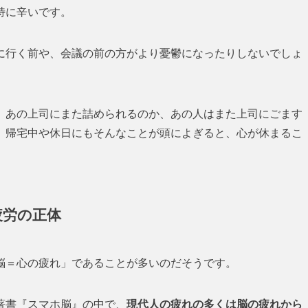
特に辛いです。
に行く前や、会議の前の方がより憂鬱になったりしないでしょ
、あの上司にまた詰められるのか、あの人はまた上司にごます
。帰宅中や休日にもそんなことが頭によぎると、心が休まるこ
疲労の正体
脳＝心の疲れ」であることが多いのだそうです。
著書『スマホ脳』の中で、
現代人の疲れの多くは脳の疲れから