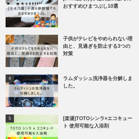
おすすめひまつぶし10選
子供がテレビをやめられない理
由と、見過ぎを防止する3つの
対策
ラムダッシュ洗浄器を分解しま
した。
[楽湯]TOTOシンラ×エコキュー
ト 使用可能な入浴剤