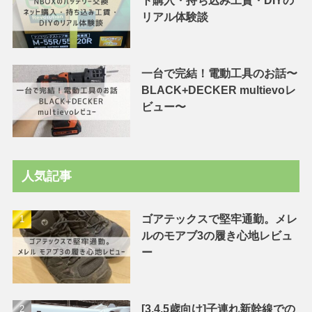
ト購入・持ち込み工賃・DIYの
リアル体験談
一台で完結！電動工具のお話〜
BLACK+DECKER multievoレ
ビュー〜
人気記事
ゴアテックスで堅牢通勤。メレ
ルのモアブ3の履き心地レビュ
ー
[3.4.5歳向け]子連れ新幹線での