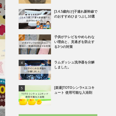
[3.4.5歳向け]子連れ新幹線で
のおすすめひまつぶし10選
子供がテレビをやめられな
い理由と、見過ぎを防止す
る3つの対策
ラムダッシュ洗浄器を分解
しました。
[楽湯]TOTOシンラ×エコキ
ュート 使用可能な入浴剤