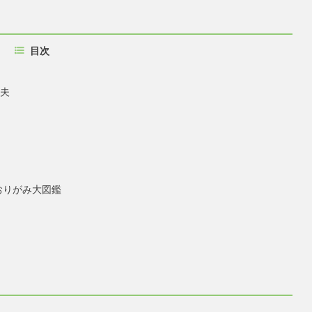
目次
工夫
おりがみ大図鑑
ツ