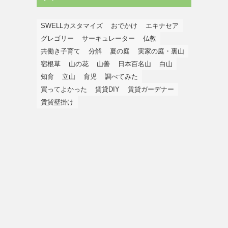
SWELLカスタマイズ
おでかけ
エキナセア
グレゴリー
サーキュレーター
仏教
共働き子育て
分解
夏の庭
実家の庭・裏山
宿根草
山の花
山善
日本百名山
白山
知育
立山
育児
調べてみた
買ってよかった
賃貸DIY
賃貸ガーデナー
賃貸壁掛け